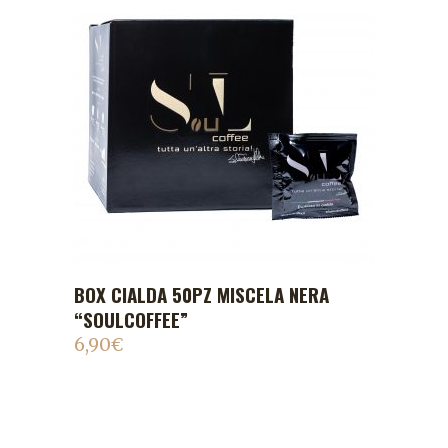
BOX CIALDA 50PZ MISCELA NERA
ADD TO CART
“SOULCOFFEE”
6,90
€