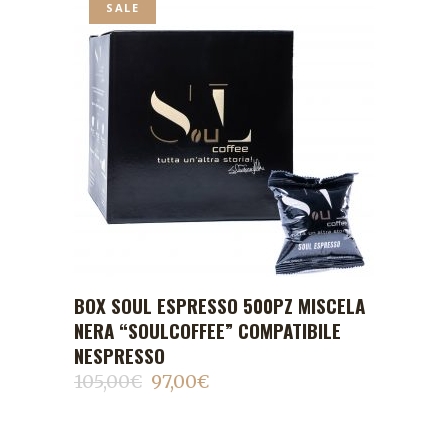
SALE
BOX SOUL ESPRESSO 500PZ MISCELA
ADD TO CART
NERA “SOULCOFFEE” COMPATIBILE
NESPRESSO
105,00
€
97,00
€