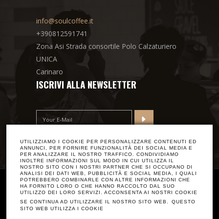
info@soulcoffee.it
+390812591741
Zona Asi Strada consortile Polo Calzaturiero
UNICA
Carinaro
ISCRIVI ALLA NEWSLETTER
UTILIZZIAMO I COOKIE PER PERSONALIZZARE CONTENUTI ED
ANNUNCI, PER FORNIRE FUNZIONALITÀ DEI SOCIAL MEDIA E
PER ANALIZZARE IL NOSTRO TRAFFICO. CONDIVIDIAMO
INOLTRE INFORMAZIONI SUL MODO IN CUI UTILIZZA IL
NOSTRO SITO CON I NOSTRI PARTNER CHE SI OCCUPANO DI
ANALISI DEI DATI WEB, PUBBLICITÀ E SOCIAL MEDIA, I QUALI
POTREBBERO COMBINARLE CON ALTRE INFORMAZIONI CHE
SoulCoffee.it by Lollo coffee srl P.iva
HA FORNITO LORO O CHE HANNO RACCOLTO DAL SUO
UTILIZZO DEI LORO SERVIZI. ACCONSENTA AI NOSTRI COOKIE
08291581216
SE CONTINUA AD UTILIZZARE IL NOSTRO SITO WEB.
QUESTO
SITO WEB UTILIZZA I COOKIE