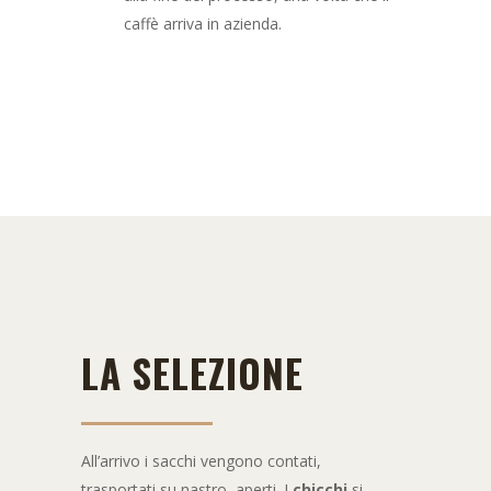
caffè arriva in azienda.
LA SELEZIONE
All’arrivo i sacchi vengono contati,
trasportati su nastro, aperti. I
chicchi
si